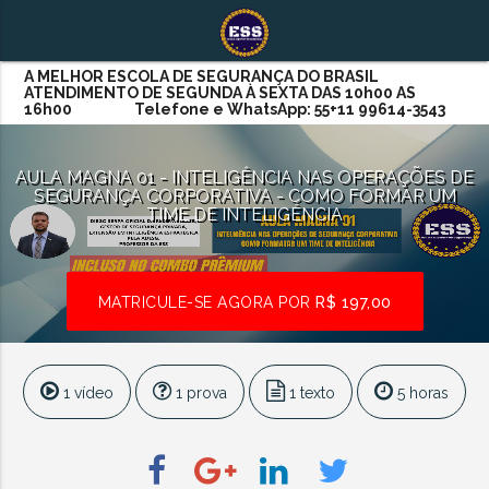
menu
A MELHOR ESCOLA DE SEGURANÇA DO BRASIL
ATENDIMENTO DE SEGUNDA À SEXTA DAS 10h00 AS
16h00 Telefone e WhatsApp: 55+11 99614-3543
AULA MAGNA 01 - INTELIGÊNCIA NAS OPERAÇÕES DE
SEGURANÇA CORPORATIVA - COMO FORMAR UM
TIME DE INTELIGÊNCIA
MATRICULE-SE AGORA POR
R$ 197,00
1 vídeo
1 prova
1 texto
5 horas