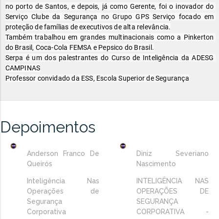
no porto de Santos, e depois, já como Gerente, foi o inovador do 
Serviço Clube da Segurança no Grupo GPS Serviço focado em 
proteção de famílias de executivos de alta relevância.

Também trabalhou em grandes multinacionais como a Pinkerton 
do Brasil, Coca-Cola FEMSA e Pepsico do Brasil.

Serpa é um dos palestrantes do Curso de Inteligência da ADESG 
CAMPINAS

Professor convidado da ESS, Escola Superior de Segurança
Depoimentos
Anderson Franco De
Diniz Severiano
Queirós
Nascimento
Inteligência Nas
INTELIGÊNCIA NAS
Operações de
OPERAÇÕES DE
Segurança
SEGURANÇA
Corporativa
CORPORATIVA -