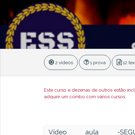
2 vídeos
1 prova
12 tex
Este curso e dezenas de outros estão inc
adquirir um combo com vários cursos.
Vídeo aula -SE