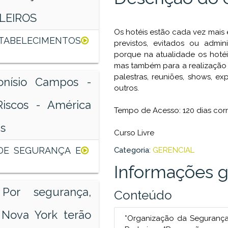
LEIROS
Os hotéis estão cada vez mais 
ELECIMENTOS
previstos, evitados ou admin
porque na atualidade os hoté
mas também para a realização 
palestras, reuniões, shows, e
onísio Campos -
outros.
iscos - América
Tempo de Acesso: 120 dias cor
is
Curso Livre
 DE SEGURANÇA E
Categoria
:
GERENCIAL
Informações g
 Por segurança,
Conteúdo
 Nova York terão
*Organização da Segurança