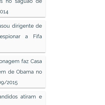
es no saguão de
2014
usou dirigente de
spionar a Fifa
pionagem faz Casa
gem de Obama no
09/2015
andidos atiram e