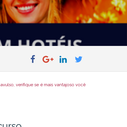
vulso, verifique se é mais vantajoso você
curso