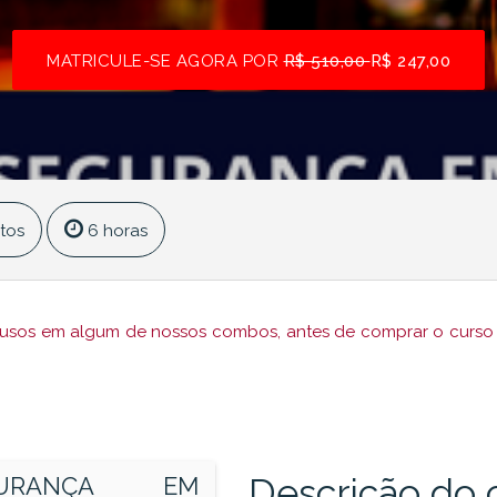
MATRICULE-SE AGORA POR
R$ 510,00
R$ 247,00
tos
6 horas
lusos em algum de nossos combos, antes de comprar o curso a
Descrição do 
GURANÇA EM