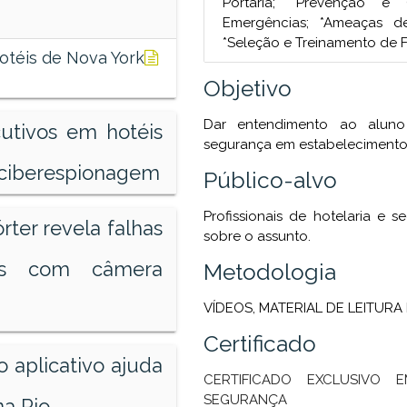
Portaria; *Prevenção e
Emergências; *Ameaças d
*Seleção e Treinamento de F
hotéis de Nova York
Objetivo
Dar entendimento ao aluno
cutivos em hotéis
segurança em estabelecimentos
e ciberespionagem
Público-alvo
Profissionais de hotelaria e
rter revela falhas
sobre o assunto.
is com câmera
Metodologia
VÍDEOS, MATERIAL DE LEITUR
Certificado
 aplicativo ajuda
CERTIFICADO EXCLUSIVO 
SEGURANÇA
na Rio