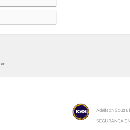
res
Adailson Souza 
SEGURANÇA EM